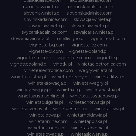
polskadalnice.com
rakouskadalnice.com
rumuniawinieta.pl
rumunskadalnice.com
sloveniawinieta.pl
slovenskadalnice.com
slovinskadalnice.com
slowacja-winieta.pl
slowacjawinieta.pl
sloweniawinieta.pl
svycarskadalnice.com
szwajcariawinieta.pl
słoweniawinieta.pl
tunellivigno.pl
vignette-at.com
vignette-bg.com
vignette-cz.com
vignette-pl.com
vignette-poland.pl
vignette-ro.com
vignette-si.com
vignette.pl
vignettepoland.pl
vinetki.pl
vinietaelectronica.com
vinieteelectronice.com
wegrywinieta.pl
winieta-austria.pl
winieta-czechy.pl
winieta-litwa.pl
winieta-słowacja.pl
winieta-wegry.pl
winieta-węgry.pl
winieta.org
winietaaustria.pl
winietaaustriaonline.pl
winietaautostradowa.pl
winietabulgaria.pl
winietachorwacja.pl
winietaczechy.pl
winietaestonia.pl
winietalitwa.pl
winietalotwa.pl
winietamoldawia.pl
winietaonline.com
winietapolska.pl
winietarumunia.pl
winietaslovenia.pl
winietaslowacja.pl
winietaslowenia.pl