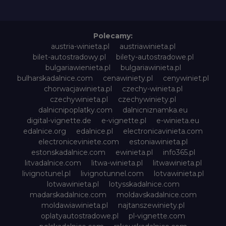
Polecamy:
austria-winieta.pl
austriawinieta.pl
bilet-autostradowy.pl
bilety-autostradowe.pl
bulgariawienieta.pl
bulgariawinieta.pl
bulharskadalnice.com
cenawiniety.pl
cenywiniet.pl
chorwacjawinieta.pl
czechy-winieta.pl
czechywinieta.pl
czechywiniety.pl
dalnicnipoplatky.com
dalnicniznamka.eu
digital-vignette.de
e-vignette.pl
e-winieta.eu
edalnice.org
edalnice.pl
electronicavinieta.com
electroniceviniete.com
estoniawinieta.pl
estonskadalnice.com
ewinieta.pl
info365.pl
litvadalnice.com
litwa-winieta.pl
litwawinieta.pl
livignotunel.pl
livignotunnel.com
lotvawinieta.pl
lotwawinieta.pl
lotysskadalnice.com
madarskadalnice.com
moldavskadalnice.com
moldawiawinieta.pl
najtanszewiniety.pl
oplatyautostradowe.pl
pl-vignette.com