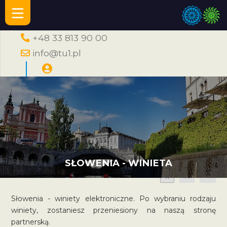
+48 33 813 90 00
info@tu1.pl
SŁOWENIA - WINIETA
A
A
A
Słowenia - winiety elektroniczne. Po wybraniu rodzaju
winiety, zostaniesz przeniesiony na naszą stronę
partnerską.