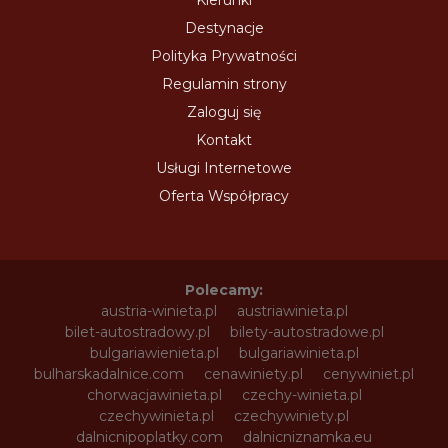
Kierunki
Destynacje
Polityka Prywatności
Regulamin strony
Zaloguj się
Kontakt
Usługi Internetowe
Oferta Współpracy
Polecamy:
austria-winieta.pl
austriawinieta.pl
bilet-autostradowy.pl
bilety-autostradowe.pl
bulgariawienieta.pl
bulgariawinieta.pl
bulharskadalnice.com
cenawiniety.pl
cenywiniet.pl
chorwacjawinieta.pl
czechy-winieta.pl
czechywinieta.pl
czechywiniety.pl
dalnicnipoplatky.com
dalnicniznamka.eu