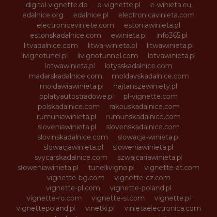
digital-vignette.de
e-vignette.pl
e-winieta.eu
edalnice.org
edalnice.pl
electronicavinieta.com
electroniceviniete.com
estoniawinieta.pl
estonskadalnice.com
ewinieta.pl
info365.pl
litvadalnice.com
litwa-winieta.pl
litwawinieta.pl
livignotunel.pl
livignotunnel.com
lotvawinieta.pl
lotwawinieta.pl
lotysskadalnice.com
madarskadalnice.com
moldavskadalnice.com
moldawiawinieta.pl
najtanszewiniety.pl
oplatyautostradowe.pl
pl-vignette.com
polskadalnice.com
rakouskadalnice.com
rumuniawinieta.pl
rumunskadalnice.com
sloveniawinieta.pl
slovenskadalnice.com
slovinskadalnice.com
slowacja-winieta.pl
slowacjawinieta.pl
sloweniawinieta.pl
svycarskadalnice.com
szwajcariawinieta.pl
słoweniawinieta.pl
tunellivigno.pl
vignette-at.com
vignette-bg.com
vignette-cz.com
vignette-pl.com
vignette-poland.pl
vignette-ro.com
vignette-si.com
vignette.pl
vignettepoland.pl
vinetki.pl
vinietaelectronica.com