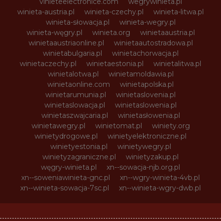
vinieteelectronice.com
wegrywinieta.pl
winieta-austria.pl
winieta-czechy.pl
winieta-litwa.pl
winieta-słowacja.pl
winieta-wegry.pl
winieta-węgry.pl
winieta.org
winietaaustria.pl
winietaaustriaonline.pl
winietaautostradowa.pl
winietabulgaria.pl
winietachorwacja.pl
winietaczechy.pl
winietaestonia.pl
winietalitwa.pl
winietalotwa.pl
winietamoldawia.pl
winietaonline.com
winietapolska.pl
winietarumunia.pl
winietaslovenia.pl
winietaslowacja.pl
winietaslowenia.pl
winietaszwajcaria.pl
winietasłowenia.pl
winietawegry.pl
winietomat.pl
winiety.org
winietydrogowe.pl
winietyelektroniczne.pl
winietyestonia.pl
winietywegry.pl
winietyzagraniczne.pl
winietyzakup.pl
węgry-winieta.pl
xn--sowacja-njb.org.pl
xn--soweniawinieta-gnc.pl
xn--wgry-winieta-4vb.pl
xn--winieta-sowacja-7sc.pl
xn--winieta-wgry-dwb.pl