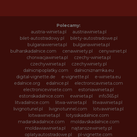
Polecamy:
austria-winieta.pl
austriawinieta.pl
bilet-autostradowy.pl
bilety-autostradowe.pl
bulgariawienieta.pl
bulgariawinieta.pl
bulharskadalnice.com
cenawiniety.pl
cenywiniet.pl
chorwacjawinieta.pl
czechy-winieta.pl
czechywinieta.pl
czechywiniety.pl
dalnicnipoplatky.com
dalnicniznamka.eu
digital-vignette.de
e-vignette.pl
e-winieta.eu
edalnice.org
edalnice.pl
electronicavinieta.com
electroniceviniete.com
estoniawinieta.pl
estonskadalnice.com
ewinieta.pl
info365.pl
litvadalnice.com
litwa-winieta.pl
litwawinieta.pl
livignotunel.pl
livignotunnel.com
lotvawinieta.pl
lotwawinieta.pl
lotysskadalnice.com
madarskadalnice.com
moldavskadalnice.com
moldawiawinieta.pl
najtanszewiniety.pl
oplatyautostradowe.pl
pl-vignette.com