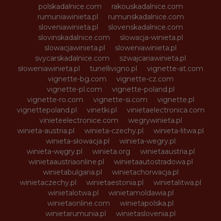
polskadalnice.com
rakouskadalnice.com
rumuniawinieta.pl
rumunskadalnice.com
sloveniawinieta.pl
slovenskadalnice.com
slovinskadalnice.com
slowacja-winieta.pl
slowacjawinieta.pl
sloweniawinieta.pl
svycarskadalnice.com
szwajcariawinieta.pl
słoweniawinieta.pl
tunellivigno.pl
vignette-at.com
vignette-bg.com
vignette-cz.com
vignette-pl.com
vignette-poland.pl
vignette-ro.com
vignette-si.com
vignette.pl
vignettepoland.pl
vinetki.pl
vinietaelectronica.com
vinieteelectronice.com
wegrywinieta.pl
winieta-austria.pl
winieta-czechy.pl
winieta-litwa.pl
winieta-słowacja.pl
winieta-wegry.pl
winieta-węgry.pl
winieta.org
winietaaustria.pl
winietaaustriaonline.pl
winietaautostradowa.pl
winietabulgaria.pl
winietachorwacja.pl
winietaczechy.pl
winietaestonia.pl
winietalitwa.pl
winietalotwa.pl
winietamoldawia.pl
winietaonline.com
winietapolska.pl
winietarumunia.pl
winietaslovenia.pl