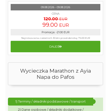
09.08.2026 - 09.08.2026
CENA
120.00
EUR
99.00
EUR
Promocja
:
-21.00
EUR
Najniższa cena z ostatnich 30 dni przed obniżką:
75.00 EUR
DALEJ
Wycieczka Marathon z Ayia
Napa do Pafos
1) Terminy / składniki podstawowe / transport
2) Dane osobowe / składniki dodatkowe /