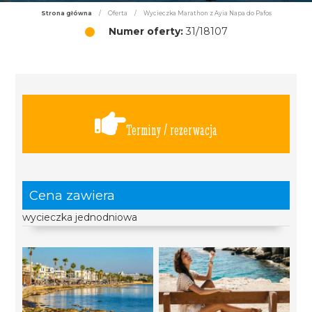
Strona główna
/
Oferta
/
Wycieczka Marathon z Ayia Napa do Pafos
Numer oferty:
31/18107
Terminy / rezerwacja
Cena zawiera
wycieczka jednodniowa