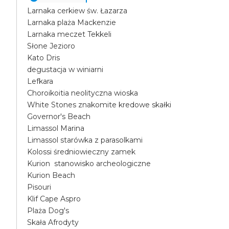
Larnaka cerkiew św. Łazarza
Larnaka plaża Mackenzie
Larnaka meczet Tekkeli
Słone Jezioro
Kato Dris
degustacja w winiarni
Lefkara
Choroikoitia neolityczna wioska
White Stones znakomite kredowe skałki
Governor's Beach
Limassol Marina
Limassol starówka z parasolkami
Kolossi średniowieczny zamek
Kurion stanowisko archeologiczne
Kurion Beach
Pisouri
Klif Cape Aspro
Plaża Dog's
Skała Afrodyty