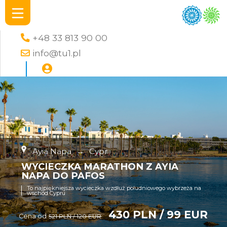
+48 33 813 90 00
info@tu1.pl
Ayia Napa
→
Cypr
WYCIECZKA MARATHON Z AYIA
NAPA DO PAFOS
To najpiękniejsza wycieczka wzdłuż południowego wybrzeża na
wschód Cypru
430 PLN / 99 EUR
Cena od
521 PLN / 120 EUR