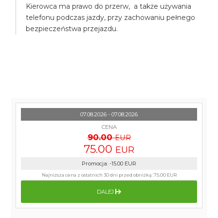
Kierowca ma prawo do przerw, a także używania
telefonu podczas jazdy, przy zachowaniu pełnego
bezpieczeństwa przejazdu.
07.08.2026 - 07.08.2026
CENA
90.00
EUR
75.00
EUR
Promocja
:
-15.00
EUR
Najniższa cena z ostatnich 30 dni przed obniżką:
75.00 EUR
DALEJ