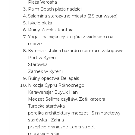
Plaża Varosha
Palm Beach plaża nadziei
Salamina starożytne miasto (2.5 eur wstęp)
Iskele plaża
Ruiny Zamku Kantara
Yoga - najpiękniejsza góra z widokiem na
morze
Kyrenia - stolica hazardu i centrum zakupowe
Port w Kyrenii
Starówka
Zamek w Kyrenii
Ruiny opactwa Bellapais
Nikozja Cypru Północnego
Karawensjar Buyuk Han
Meczet Selima czyli św. Zofii katedra
Turecka starówka
perełka architektury meczet - 5 minaretowy
starówka - Zahria
przejście graniczne Ledra street
mury weneckie