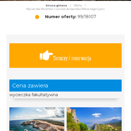
Strona główna
/
Oferta
/
Wycieczka Marathon z Larnaki do skarbów Północnego Cypru
Numer oferty:
99/18107
Terminy / rezerwacja
Cena zawiera
wycieczka fakultatywna