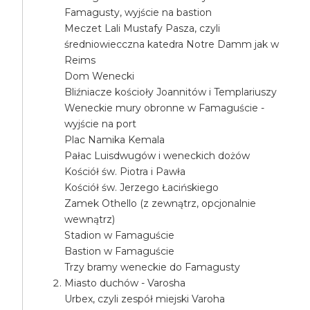
Famagusty, wyjście na bastion
Meczet Lali Mustafy Pasza, czyli
średniowiecczna katedra Notre Damm jak w
Reims
Dom Wenecki
Bliźniacze kościoły Joannitów i Templariuszy
Weneckie mury obronne w Famaguście -
wyjście na port
Plac Namika Kemala
Pałac Luisdwugów i weneckich dożów
Kościół św. Piotra i Pawła
Kościół św. Jerzego Łacińskiego
Zamek Othello (z zewnątrz, opcjonalnie
wewnątrz)
Stadion w Famaguście
Bastion w Famaguście
Trzy bramy weneckie do Famagusty
Miasto duchów - Varosha
Urbex, czyli zespół miejski Varoha