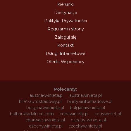
Kierunki
Destynacje
Polityka Prywatności
Regulamin strony
Zaloguj się
Kontakt
Usługi Internetowe
Oferta Współpracy
Polecamy:
austria-winieta.pl
austriawinieta.pl
bilet-autostradowy.pl
bilety-autostradowe.pl
bulgariawienieta.pl
bulgariawinieta.pl
bulharskadalnice.com
cenawiniety.pl
cenywiniet.pl
chorwacjawinieta.pl
czechy-winieta.pl
czechywinieta.pl
czechywiniety.pl