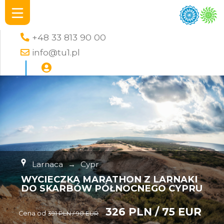
+48 33 813 90 00
info@tu1.pl
Larnaca
→
Cypr
WYCIECZKA MARATHON Z LARNAKI
DO SKARBÓW PÓŁNOCNEGO CYPRU
326 PLN / 75 EUR
Cena od
391 PLN / 90 EUR