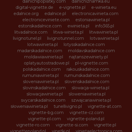
dalnicnipoplatky.com
dalnicniznamka.eu
digital-vignette.de
e-vignette.pl
e-winieta.eu
edalnice.org
edalnice.pl
electronicavinieta.com
electroniceviniete.com
estoniawinieta.pl
estonskadalnice.com
ewinieta.pl
info365.pl
litvadalnice.com
litwa-winieta.pl
litwawinieta.pl
livignotunel.pl
livignotunnel.com
lotvawinieta.pl
lotwawinieta.pl
lotysskadalnice.com
madarskadalnice.com
moldavskadalnice.com
moldawiawinieta.pl
najtanszewiniety.pl
oplatyautostradowe.pl
pl-vignette.com
polskadalnice.com
rakouskadalnice.com
rumuniawinieta.pl
rumunskadalnice.com
sloveniawinieta.pl
slovenskadalnice.com
slovinskadalnice.com
slowacja-winieta.pl
slowacjawinieta.pl
sloweniawinieta.pl
svycarskadalnice.com
szwajcariawinieta.pl
słoweniawinieta.pl
tunellivigno.pl
vignette-at.com
vignette-bg.com
vignette-cz.com
vignette-pl.com
vignette-poland.pl
vignette-ro.com
vignette-si.com
vignette.pl
vignettepoland.pl
vinetki.pl
vinietaelectronica.com