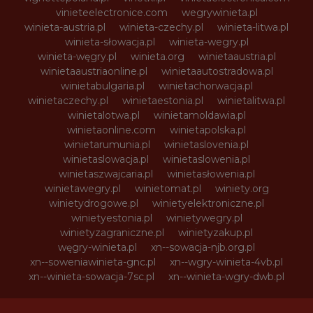
vinieteelectronice.com
wegrywinieta.pl
winieta-austria.pl
winieta-czechy.pl
winieta-litwa.pl
winieta-słowacja.pl
winieta-wegry.pl
winieta-węgry.pl
winieta.org
winietaaustria.pl
winietaaustriaonline.pl
winietaautostradowa.pl
winietabulgaria.pl
winietachorwacja.pl
winietaczechy.pl
winietaestonia.pl
winietalitwa.pl
winietalotwa.pl
winietamoldawia.pl
winietaonline.com
winietapolska.pl
winietarumunia.pl
winietaslovenia.pl
winietaslowacja.pl
winietaslowenia.pl
winietaszwajcaria.pl
winietasłowenia.pl
winietawegry.pl
winietomat.pl
winiety.org
winietydrogowe.pl
winietyelektroniczne.pl
winietyestonia.pl
winietywegry.pl
winietyzagraniczne.pl
winietyzakup.pl
węgry-winieta.pl
xn--sowacja-njb.org.pl
xn--soweniawinieta-gnc.pl
xn--wgry-winieta-4vb.pl
xn--winieta-sowacja-7sc.pl
xn--winieta-wgry-dwb.pl