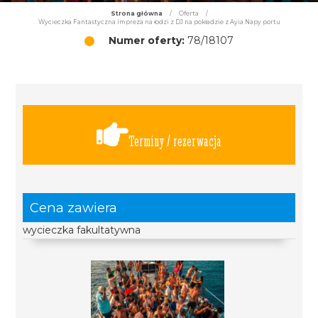
Strona główna
/
Oferta
/
Wycieczka Fantastyczna impreza na łodzi z DJ na pokładzie z Ayia Napy portu
Numer oferty:
78/18107
Terminy / rezerwacja
Cena zawiera
wycieczka fakultatywna