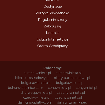
Destynacje
Polityka Prywatności
Regulamin strony
Zaloguj się
Kontakt
Usługi Internetowe
Oferta Współpracy
Polecamy:
austria-winieta.pl
austriawinieta.pl
bilet-autostradowy.pl
bilety-autostradowe.pl
bulgariawienieta.pl
bulgariawinieta.pl
bulharskadalnice.com
cenawiniety.pl
cenywiniet.pl
chorwacjawinieta.pl
czechy-winieta.pl
czechywinieta.pl
czechywiniety.pl
dalnicnipoplatky.com
dalnicniznamka.eu