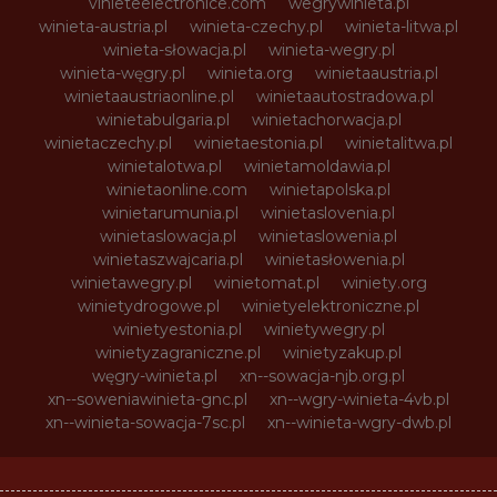
vinieteelectronice.com
wegrywinieta.pl
winieta-austria.pl
winieta-czechy.pl
winieta-litwa.pl
winieta-słowacja.pl
winieta-wegry.pl
winieta-węgry.pl
winieta.org
winietaaustria.pl
winietaaustriaonline.pl
winietaautostradowa.pl
winietabulgaria.pl
winietachorwacja.pl
winietaczechy.pl
winietaestonia.pl
winietalitwa.pl
winietalotwa.pl
winietamoldawia.pl
winietaonline.com
winietapolska.pl
winietarumunia.pl
winietaslovenia.pl
winietaslowacja.pl
winietaslowenia.pl
winietaszwajcaria.pl
winietasłowenia.pl
winietawegry.pl
winietomat.pl
winiety.org
winietydrogowe.pl
winietyelektroniczne.pl
winietyestonia.pl
winietywegry.pl
winietyzagraniczne.pl
winietyzakup.pl
węgry-winieta.pl
xn--sowacja-njb.org.pl
xn--soweniawinieta-gnc.pl
xn--wgry-winieta-4vb.pl
xn--winieta-sowacja-7sc.pl
xn--winieta-wgry-dwb.pl