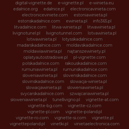
digital-vignette.de
e-vignette.pl
e-winieta.eu
edalnice.org
edalnice.pl
electronicavinieta.com
electroniceviniete.com
estoniawinieta.pl
estonskadalnice.com
ewinieta.pl
info365.pl
litvadalnice.com
litwa-winieta.pl
litwawinieta.pl
livignotunel.pl
livignotunnel.com
lotvawinieta.pl
lotwawinieta.pl
lotysskadalnice.com
madarskadalnice.com
moldavskadalnice.com
moldawiawinieta.pl
najtanszewiniety.pl
oplatyautostradowe.pl
pl-vignette.com
polskadalnice.com
rakouskadalnice.com
rumuniawinieta.pl
rumunskadalnice.com
sloveniawinieta.pl
slovenskadalnice.com
slovinskadalnice.com
slowacja-winieta.pl
slowacjawinieta.pl
sloweniawinieta.pl
svycarskadalnice.com
szwajcariawinieta.pl
słoweniawinieta.pl
tunellivigno.pl
vignette-at.com
vignette-bg.com
vignette-cz.com
vignette-pl.com
vignette-poland.pl
vignette-ro.com
vignette-si.com
vignette.pl
vignettepoland.pl
vinetki.pl
vinietaelectronica.com