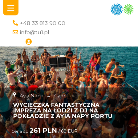
+48 33 813 90 00
info@tu1.pl
Ayia Napa
→
Cypr
WYCIECZKA FANTASTYCZNA
IMPREZA NA ŁODZI Z DJ NA
POKŁADZIE Z AYIA NAPY PORTU
261 PLN
/ 60 EUR
Cena od