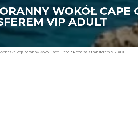
PORANNY WOKÓŁ CAPE 
SFEREM VIP ADULT
ycieczka Rejs poranny wokół Cape Greco z Protaras z transferem VIP ADULT