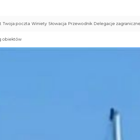
t
Twoja poczta
Winiety
Słowacja
Przewodnik
Delegacje zagraniczn
g obiektów