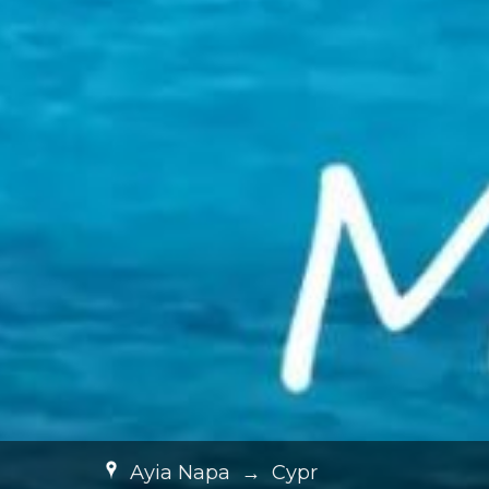
Ayia Napa
→
Cypr