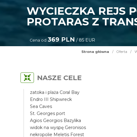
WYCIECZKA REJS 
PROTARAS Z TRAN
369 PLN
/ 85 EUR
Cena od
Strona główna
/
Oferta
/
W
NASZE CELE
zatoka i plaża Coral Bay
Endro III Shipwreck
Sea Caves
St. Georges port
Agios Georgios Bazylika
widok na wyspę Geronisos
nekropolie Meletis Forest