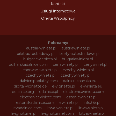
Kontakt
Usługi Internetowe
Oferta Współpracy
Polecamy:
austria-winieta.pl
austriawinieta.pl
bilet-autostradowy.pl
bilety-autostradowe.pl
bulgariawienieta.pl
bulgariawinieta.pl
bulharskadalnice.com
cenawiniety.pl
cenywiniet.pl
chorwacjawinieta.pl
czechy-winieta.pl
czechywinieta.pl
czechywiniety.pl
dalnicnipoplatky.com
dalnicniznamka.eu
digital-vignette.de
e-vignette.pl
e-winieta.eu
edalnice.org
edalnice.pl
electronicavinieta.com
electroniceviniete.com
estoniawinieta.pl
estonskadalnice.com
ewinieta.pl
info365.pl
litvadalnice.com
litwa-winieta.pl
litwawinieta.pl
livignotunel.pl
livignotunnel.com
lotvawinieta.pl