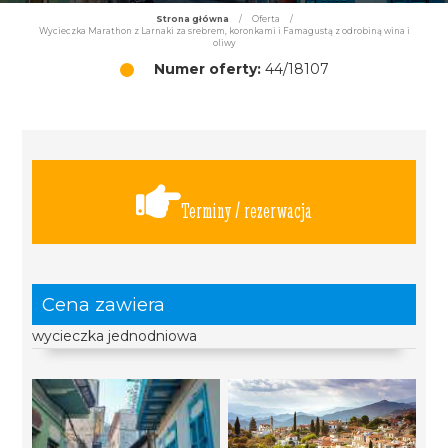
Strona główna
/
Oferta
/
Wycieczka Marathon z Larnaki za srebrem, koronkami i Famagustą z odrobiną wina i
oliwy
Numer oferty:
44/18107
Terminy / rezerwacja
Cena zawiera
wycieczka jednodniowa