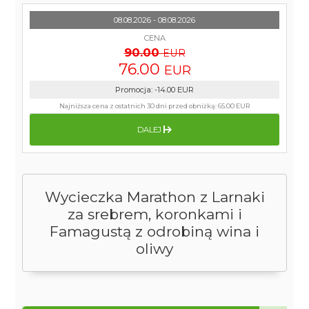
08.08.2026 - 08.08.2026
CENA
90.00
EUR
76.00
EUR
Promocja
:
-14.00
EUR
Najniższa cena z ostatnich 30 dni przed obniżką:
65.00 EUR
DALEJ
Wycieczka Marathon z Larnaki
za srebrem, koronkami i
Famagustą z odrobiną wina i
oliwy