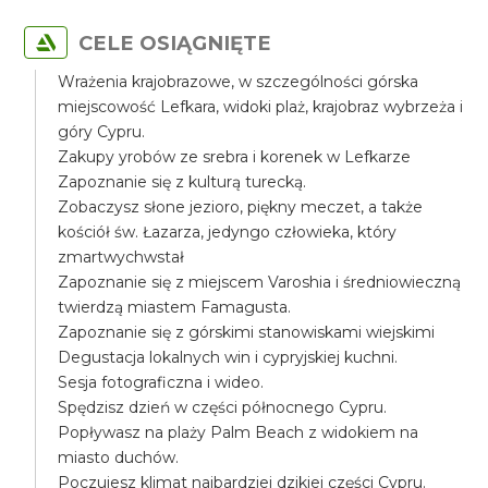
CELE OSIĄGNIĘTE
Wrażenia krajobrazowe, w szczególności górska
miejscowość Lefkara, widoki plaż, krajobraz wybrzeża i
góry Cypru.
Zakupy yrobów ze srebra i korenek w Lefkarze
Zapoznanie się z kulturą turecką.
Zobaczysz słone jezioro, piękny meczet, a także
kościół św. Łazarza, jedyngo człowieka, który
zmartwychwstał
Zapoznanie się z miejscem Varoshia i średniowieczną
twierdzą miastem Famagusta.
Zapoznanie się z górskimi stanowiskami wiejskimi
Degustacja lokalnych win i cypryjskiej kuchni.
Sesja fotograficzna i wideo.
Spędzisz dzień w części północnego Cypru.
Popływasz na plaży Palm Beach z widokiem na
miasto duchów.
Poczujesz klimat najbardziej dzikiej części Cypru.