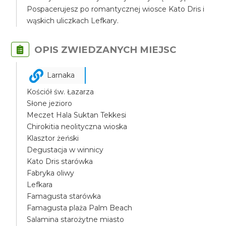
Pospacerujesz po romantycznej wiosce Kato Dris i
wąskich uliczkach Lefkary.
OPIS ZWIEDZANYCH MIEJSC
Larnaka
Kościół św. Łazarza
Słone jezioro
Meczet Hala Suktan Tekkesi
Chirokitia neolityczna wioska
Klasztor żeński
Degustacja w winnicy
Kato Dris starówka
Fabryka oliwy
Lefkara
Famagusta starówka
Famagusta plaża Palm Beach
Salamina starożytne miasto