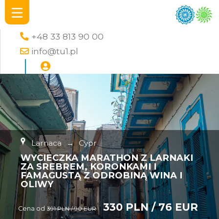
+48 33 813 90 00
info@tu1.pl
Larnaca
→
Cypr
WYCIECZKA MARATHON Z LARNAKI
ZA SREBREM, KORONKAMI I
FAMAGUSTĄ Z ODROBINĄ WINA I
OLIWY
330 PLN / 76 EUR
Cena od
391 PLN / 90 EUR