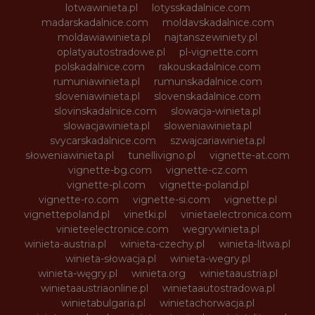
lotwawinieta.pl
lotysskadalnice.com
madarskadalnice.com
moldavskadalnice.com
moldawiawinieta.pl
najtanszewiniety.pl
oplatyautostradowe.pl
pl-vignette.com
polskadalnice.com
rakouskadalnice.com
rumuniawinieta.pl
rumunskadalnice.com
sloveniawinieta.pl
slovenskadalnice.com
slovinskadalnice.com
slowacja-winieta.pl
slowacjawinieta.pl
sloweniawinieta.pl
svycarskadalnice.com
szwajcariawinieta.pl
słoweniawinieta.pl
tunellivigno.pl
vignette-at.com
vignette-bg.com
vignette-cz.com
vignette-pl.com
vignette-poland.pl
vignette-ro.com
vignette-si.com
vignette.pl
vignettepoland.pl
vinetki.pl
vinietaelectronica.com
vinieteelectronice.com
wegrywinieta.pl
winieta-austria.pl
winieta-czechy.pl
winieta-litwa.pl
winieta-słowacja.pl
winieta-wegry.pl
winieta-węgry.pl
winieta.org
winietaaustria.pl
winietaaustriaonline.pl
winietaautostradowa.pl
winietabulgaria.pl
winietachorwacja.pl