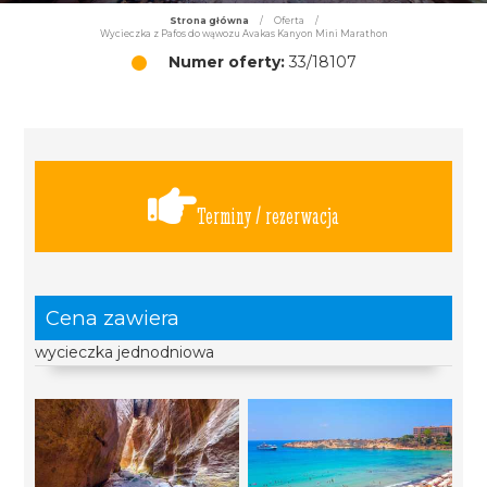
Strona główna
/
Oferta
/
Wycieczka z Pafos do wąwozu Avakas Kanyon Mini Marathon
Numer oferty:
33/18107
Terminy / rezerwacja
Cena zawiera
wycieczka jednodniowa