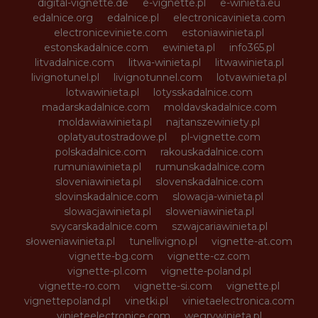
digital-vignette.de
e-vignette.pl
e-winieta.eu
edalnice.org
edalnice.pl
electronicavinieta.com
electroniceviniete.com
estoniawinieta.pl
estonskadalnice.com
ewinieta.pl
info365.pl
litvadalnice.com
litwa-winieta.pl
litwawinieta.pl
livignotunel.pl
livignotunnel.com
lotvawinieta.pl
lotwawinieta.pl
lotysskadalnice.com
madarskadalnice.com
moldavskadalnice.com
moldawiawinieta.pl
najtanszewiniety.pl
oplatyautostradowe.pl
pl-vignette.com
polskadalnice.com
rakouskadalnice.com
rumuniawinieta.pl
rumunskadalnice.com
sloveniawinieta.pl
slovenskadalnice.com
slovinskadalnice.com
slowacja-winieta.pl
slowacjawinieta.pl
sloweniawinieta.pl
svycarskadalnice.com
szwajcariawinieta.pl
słoweniawinieta.pl
tunellivigno.pl
vignette-at.com
vignette-bg.com
vignette-cz.com
vignette-pl.com
vignette-poland.pl
vignette-ro.com
vignette-si.com
vignette.pl
vignettepoland.pl
vinetki.pl
vinietaelectronica.com
vinieteelectronice.com
wegrywinieta.pl