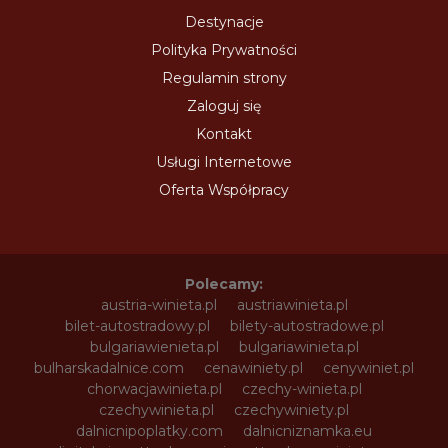
Destynacje
Polityka Prywatności
Regulamin strony
Zaloguj się
Kontakt
Usługi Internetowe
Oferta Współpracy
Polecamy:
austria-winieta.pl
austriawinieta.pl
bilet-autostradowy.pl
bilety-autostradowe.pl
bulgariawienieta.pl
bulgariawinieta.pl
bulharskadalnice.com
cenawiniety.pl
cenywiniet.pl
chorwacjawinieta.pl
czechy-winieta.pl
czechywinieta.pl
czechywiniety.pl
dalnicnipoplatky.com
dalnicniznamka.eu