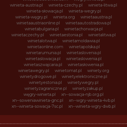
winieta-austria.pl
winieta-czechy.pl
winieta-litwa.pl
winieta-słowacja.pl
winieta-wegry.pl
winieta-węgry.pl
winieta.org
winietaaustria.pl
winietaaustriaonline.pl
winietaautostradowa.pl
winietabulgaria.pl
winietachorwacja.pl
winietaczechy.pl
winietaestonia.pl
winietalitwa.pl
winietalotwa.pl
winietamoldawia.pl
winietaonline.com
winietapolska.pl
winietarumunia.pl
winietaslovenia.pl
winietaslowacja.pl
winietaslowenia.pl
winietaszwajcaria.pl
winietasłowenia.pl
winietawegry.pl
winietomat.pl
winiety.org
winietydrogowe.pl
winietyelektroniczne.pl
winietyestonia.pl
winietywegry.pl
winietyzagraniczne.pl
winietyzakup.pl
węgry-winieta.pl
xn--sowacja-njb.org.pl
xn--soweniawinieta-gnc.pl
xn--wgry-winieta-4vb.pl
xn--winieta-sowacja-7sc.pl
xn--winieta-wgry-dwb.pl