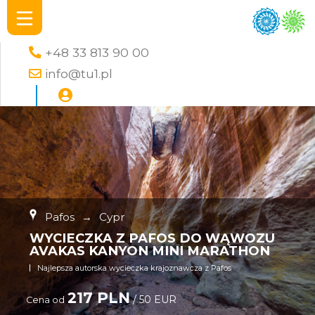
+48 33 813 90 00
info@tu1.pl
Pafos
→
Cypr
WYCIECZKA Z PAFOS DO WĄWOZU
AVAKAS KANYON MINI MARATHON
Najlepsza autorska wycieczka krajoznawcza z Pafos
217 PLN
/ 50 EUR
Cena od