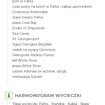
port w Pafos
czas wolny na lunch w Pafos i zakup upominków
Grobowce Królewskie
stare miasto Pafos
plaża Coral Bay
Endro III Shipwreck
Sea Caves
St. Georges port
Agios Georgios Bazylika
widok na wyspę Geronisos
nekropolie Meletis Forest
klif White River
plaża White River
Łaźnie Adonisa (w sezonie, opcja)
restauracja Sunset
HARMONOGRAM WYCIECZKI
Trasa wycieczki: Pafos - Mandria - Kuklia - Skała