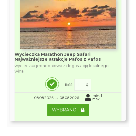
Wycieczka Marathon Jeep Safari
Najważniejsze atrakcje Pafos z Pafos
wycieczka jednodniowa z degustacją lokalnego
wina
Ilość:
min. 1
→
08.08.2026
08.08.2026
max. 1
WYBRANO