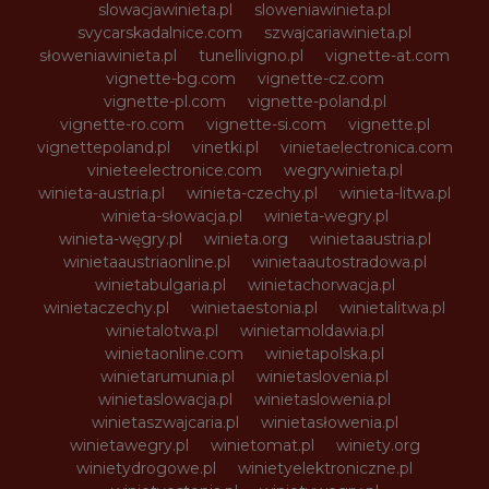
slowacjawinieta.pl
sloweniawinieta.pl
svycarskadalnice.com
szwajcariawinieta.pl
słoweniawinieta.pl
tunellivigno.pl
vignette-at.com
vignette-bg.com
vignette-cz.com
vignette-pl.com
vignette-poland.pl
vignette-ro.com
vignette-si.com
vignette.pl
vignettepoland.pl
vinetki.pl
vinietaelectronica.com
vinieteelectronice.com
wegrywinieta.pl
winieta-austria.pl
winieta-czechy.pl
winieta-litwa.pl
winieta-słowacja.pl
winieta-wegry.pl
winieta-węgry.pl
winieta.org
winietaaustria.pl
winietaaustriaonline.pl
winietaautostradowa.pl
winietabulgaria.pl
winietachorwacja.pl
winietaczechy.pl
winietaestonia.pl
winietalitwa.pl
winietalotwa.pl
winietamoldawia.pl
winietaonline.com
winietapolska.pl
winietarumunia.pl
winietaslovenia.pl
winietaslowacja.pl
winietaslowenia.pl
winietaszwajcaria.pl
winietasłowenia.pl
winietawegry.pl
winietomat.pl
winiety.org
winietydrogowe.pl
winietyelektroniczne.pl