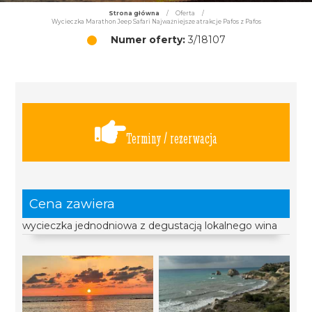
Strona główna
/
Oferta
/
Wycieczka Marathon Jeep Safari Najważniejsze atrakcje Pafos z Pafos
Numer oferty:
3/18107
Terminy / rezerwacja
Cena zawiera
wycieczka jednodniowa z degustacją lokalnego wina