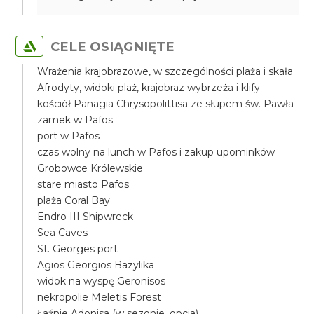
CELE OSIĄGNIĘTE
Wrażenia krajobrazowe, w szczególności plaża i skała
Afrodyty, widoki plaż, krajobraz wybrzeża i klify
kościół Panagia Chrysopolittisa ze słupem św. Pawła
zamek w Pafos
port w Pafos
czas wolny na lunch w Pafos i zakup upominków
Grobowce Królewskie
stare miasto Pafos
plaża Coral Bay
Endro III Shipwreck
Sea Caves
St. Georges port
Agios Georgios Bazylika
widok na wyspę Geronisos
nekropolie Meletis Forest
Łaźnie Adonisa (w sezonie, opcja)