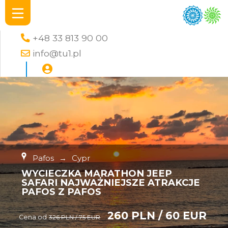
+48 33 813 90 00
info@tu1.pl
Pafos
→
Cypr
WYCIECZKA MARATHON JEEP
SAFARI NAJWAŻNIEJSZE ATRAKCJE
PAFOS Z PAFOS
260 PLN / 60 EUR
Cena od
326 PLN / 75 EUR