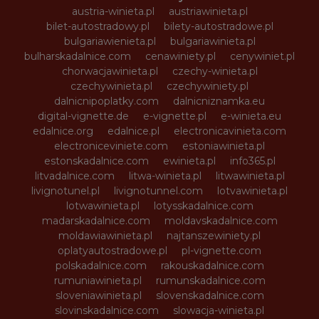
austria-winieta.pl
austriawinieta.pl
bilet-autostradowy.pl
bilety-autostradowe.pl
bulgariawienieta.pl
bulgariawinieta.pl
bulharskadalnice.com
cenawiniety.pl
cenywiniet.pl
chorwacjawinieta.pl
czechy-winieta.pl
czechywinieta.pl
czechywiniety.pl
dalnicnipoplatky.com
dalnicniznamka.eu
digital-vignette.de
e-vignette.pl
e-winieta.eu
edalnice.org
edalnice.pl
electronicavinieta.com
electroniceviniete.com
estoniawinieta.pl
estonskadalnice.com
ewinieta.pl
info365.pl
litvadalnice.com
litwa-winieta.pl
litwawinieta.pl
livignotunel.pl
livignotunnel.com
lotvawinieta.pl
lotwawinieta.pl
lotysskadalnice.com
madarskadalnice.com
moldavskadalnice.com
moldawiawinieta.pl
najtanszewiniety.pl
oplatyautostradowe.pl
pl-vignette.com
polskadalnice.com
rakouskadalnice.com
rumuniawinieta.pl
rumunskadalnice.com
sloveniawinieta.pl
slovenskadalnice.com
slovinskadalnice.com
slowacja-winieta.pl