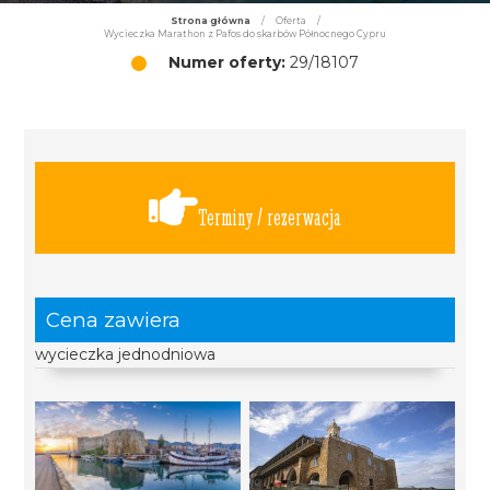
Strona główna
/
Oferta
/
Wycieczka Marathon z Pafos do skarbów Północnego Cypru
Numer oferty:
29/18107
Terminy / rezerwacja
Cena zawiera
wycieczka jednodniowa