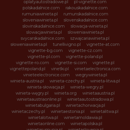
oplatyautostradowe.pl
pl-vignette.com
polskadalnice.com
rakouskadalnice.com
rumuniawinieta.pl
rumunskadalnice.com
sloveniawinieta.pl
slovenskadalnice.com
slovinskadalnice.com
slowacja-winieta.pl
slowacjawinieta.pl
sloweniawinieta.pl
svycarskadalnice.com
szwajcariawinieta.pl
słoweniawinieta.pl
tunellivigno.pl
vignette-at.com
vignette-bg.com
vignette-cz.com
vignette-pl.com
vignette-poland.pl
vignette-ro.com
vignette-si.com
vignette.pl
vignettepoland.pl
vinetki.pl
vinietaelectronica.com
vinieteelectronice.com
wegrywinieta.pl
winieta-austria.pl
winieta-czechy.pl
winieta-litwa.pl
winieta-słowacja.pl
winieta-wegry.pl
winieta-węgry.pl
winieta.org
winietaaustria.pl
winietaaustriaonline.pl
winietaautostradowa.pl
winietabulgaria.pl
winietachorwacja.pl
winietaczechy.pl
winietaestonia.pl
winietalitwa.pl
winietalotwa.pl
winietamoldawia.pl
winietaonline.com
winietapolska.pl
winietarumunia.pl
winietaslovenia.pl