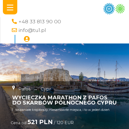
+48 33 813 90 00
info@tu1.pl
Pafos
→
Cypr
WYCIECZKA MARATHON Z PAFOS
DO SKARBÓW PÓŁNOCNEGO CYPRU
Wspaniałe krajobrazy, niesamowite miejsca, i to w jedeń dzień
521 PLN
/ 120 EUR
Cena od