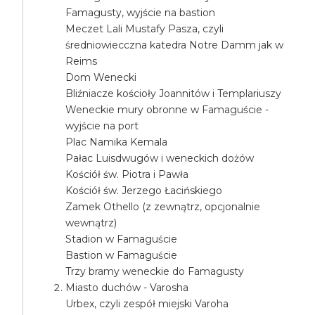
Famagusty, wyjście na bastion
Meczet Lali Mustafy Pasza, czyli
średniowiecczna katedra Notre Damm jak w
Reims
Dom Wenecki
Bliźniacze kościoły Joannitów i Templariuszy
Weneckie mury obronne w Famaguście -
wyjście na port
Plac Namika Kemala
Pałac Luisdwugów i weneckich dożów
Kościół św. Piotra i Pawła
Kościół św. Jerzego Łacińskiego
Zamek Othello (z zewnątrz, opcjonalnie
wewnątrz)
Stadion w Famaguście
Bastion w Famaguście
Trzy bramy weneckie do Famagusty
Miasto duchów - Varosha
Urbex, czyli zespół miejski Varoha