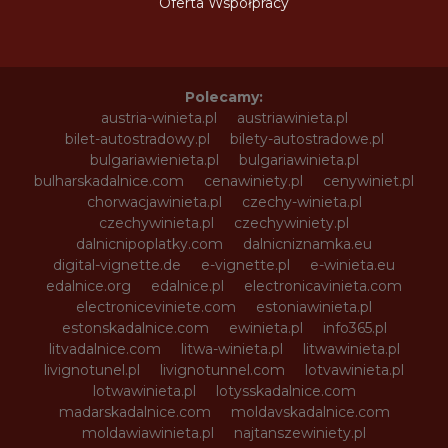
Oferta Współpracy
Polecamy:
austria-winieta.pl
austriawinieta.pl
bilet-autostradowy.pl
bilety-autostradowe.pl
bulgariawienieta.pl
bulgariawinieta.pl
bulharskadalnice.com
cenawiniety.pl
cenywiniet.pl
chorwacjawinieta.pl
czechy-winieta.pl
czechywinieta.pl
czechywiniety.pl
dalnicnipoplatky.com
dalnicniznamka.eu
digital-vignette.de
e-vignette.pl
e-winieta.eu
edalnice.org
edalnice.pl
electronicavinieta.com
electroniceviniete.com
estoniawinieta.pl
estonskadalnice.com
ewinieta.pl
info365.pl
litvadalnice.com
litwa-winieta.pl
litwawinieta.pl
livignotunel.pl
livignotunnel.com
lotvawinieta.pl
lotwawinieta.pl
lotysskadalnice.com
madarskadalnice.com
moldavskadalnice.com
moldawiawinieta.pl
najtanszewiniety.pl