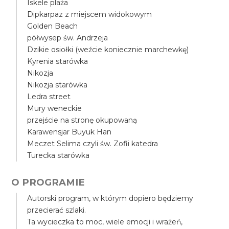
Iskele plaża
Dipkarpaz z miejscem widokowym
Golden Beach
półwysep św. Andrzeja
Dzikie osiołki (weźcie koniecznie marchewkę)
Kyrenia starówka
Nikozja
Nikozja starówka
Ledra street
Mury weneckie
przejście na stronę okupowaną
Karawensjar Buyuk Han
Meczet Selima czyli św. Zofii katedra
Turecka starówka
O PROGRAMIE
Autorski program, w którym dopiero będziemy
przecierać szlaki.
Ta wycieczka to moc, wiele emocji i wrażeń,