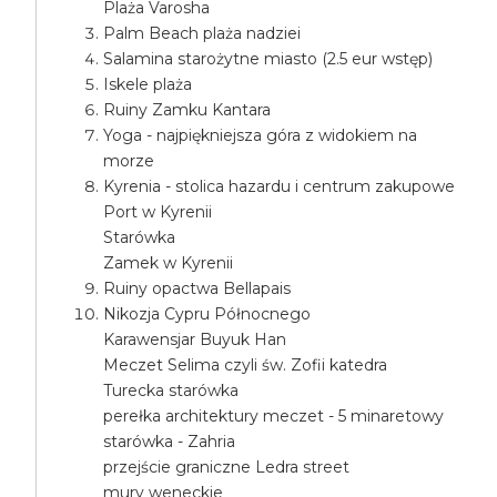
Plaża Varosha
Palm Beach plaża nadziei
Salamina starożytne miasto (2.5 eur wstęp)
Iskele plaża
Ruiny Zamku Kantara
Yoga - najpiękniejsza góra z widokiem na
morze
Kyrenia - stolica hazardu i centrum zakupowe
Port w Kyrenii
Starówka
Zamek w Kyrenii
Ruiny opactwa Bellapais
Nikozja Cypru Północnego
Karawensjar Buyuk Han
Meczet Selima czyli św. Zofii katedra
Turecka starówka
perełka architektury meczet - 5 minaretowy
starówka - Zahria
przejście graniczne Ledra street
mury weneckie