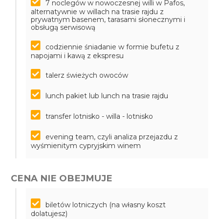
7 noclegów w nowoczesnej willi w Pafos,
alternatywnie w willach na trasie rajdu z
prywatnym basenem, tarasami słonecznymi i
obsługą serwisową
codziennie śniadanie w formie bufetu z
napojami i kawą z ekspresu
talerz świeżych owoców
lunch pakiet lub lunch na trasie rajdu
transfer lotnisko - willa - lotnisko
evening team, czyli analiza przejazdu z
wyśmienitym cypryjskim winem
CENA NIE OBEJMUJE
biletów lotniczych (na własny koszt
dolatujesz)