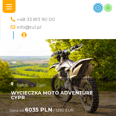
+48 33 813 90 00
info@tu1.pl
Pafos
→
Cypr
WYCIECZKA MOTO ADVENTURE
CYPR
6035 PLN
/ 1390 EUR
Cena od