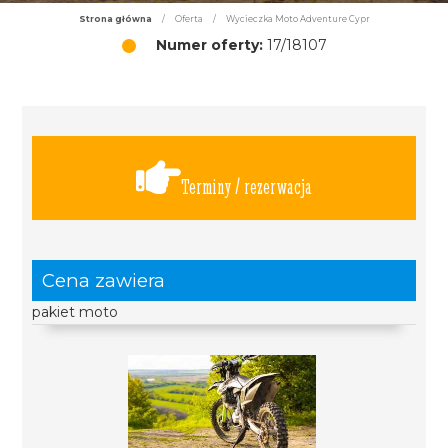
Strona główna
/
Oferta
/
Wycieczka Moto Adventure Cypr
Numer oferty:
17/18107
Terminy / rezerwacja
Cena zawiera
pakiet moto