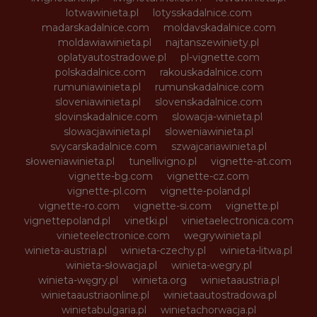
lotwawinieta.pl
lotysskadalnice.com
madarskadalnice.com
moldavskadalnice.com
moldawiawinieta.pl
najtanszewiniety.pl
oplatyautostradowe.pl
pl-vignette.com
polskadalnice.com
rakouskadalnice.com
rumuniawinieta.pl
rumunskadalnice.com
sloveniawinieta.pl
slovenskadalnice.com
slovinskadalnice.com
slowacja-winieta.pl
slowacjawinieta.pl
sloweniawinieta.pl
svycarskadalnice.com
szwajcariawinieta.pl
słoweniawinieta.pl
tunellivigno.pl
vignette-at.com
vignette-bg.com
vignette-cz.com
vignette-pl.com
vignette-poland.pl
vignette-ro.com
vignette-si.com
vignette.pl
vignettepoland.pl
vinetki.pl
vinietaelectronica.com
vinieteelectronice.com
wegrywinieta.pl
winieta-austria.pl
winieta-czechy.pl
winieta-litwa.pl
winieta-słowacja.pl
winieta-wegry.pl
winieta-węgry.pl
winieta.org
winietaaustria.pl
winietaaustriaonline.pl
winietaautostradowa.pl
winietabulgaria.pl
winietachorwacja.pl