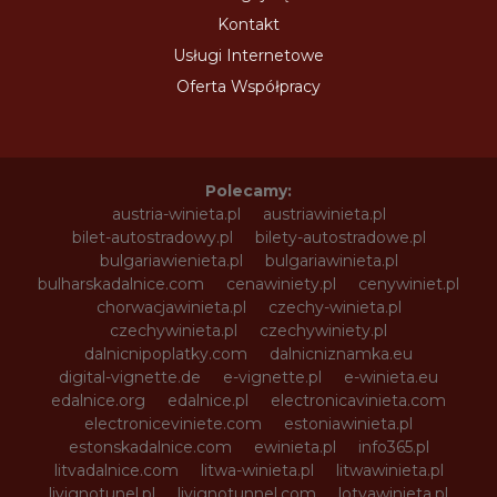
Kontakt
Usługi Internetowe
Oferta Współpracy
Polecamy:
austria-winieta.pl
austriawinieta.pl
bilet-autostradowy.pl
bilety-autostradowe.pl
bulgariawienieta.pl
bulgariawinieta.pl
bulharskadalnice.com
cenawiniety.pl
cenywiniet.pl
chorwacjawinieta.pl
czechy-winieta.pl
czechywinieta.pl
czechywiniety.pl
dalnicnipoplatky.com
dalnicniznamka.eu
digital-vignette.de
e-vignette.pl
e-winieta.eu
edalnice.org
edalnice.pl
electronicavinieta.com
electroniceviniete.com
estoniawinieta.pl
estonskadalnice.com
ewinieta.pl
info365.pl
litvadalnice.com
litwa-winieta.pl
litwawinieta.pl
livignotunel.pl
livignotunnel.com
lotvawinieta.pl